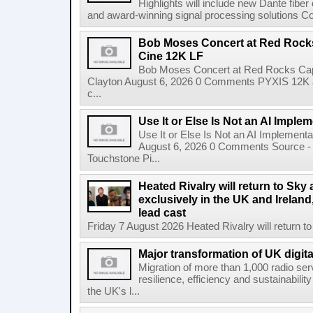
Highlights will include new Dante fibe
and award-winning signal processing solutions Coba
Bob Moses Concert at Red Rock
Cine 12K LF
Bob Moses Concert at Red Rocks Cap
Clayton August 6, 2026 0 Comments PYXIS 12K 
c...
Use It or Else Is Not an AI Imple
Use It or Else Is Not an AI Implement
August 6, 2026 0 Comments Source - H
Touchstone Pi...
Heated Rivalry will return to Sk
exclusively in the UK and Ireland,
lead cast
Friday 7 August 2026 Heated Rivalry will return 
Major transformation of UK digita
Migration of more than 1,000 radio se
resilience, efficiency and sustainabili
the UK's l...