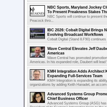
NBC Sports, Maryland Jockey Cl
To Present Preakness Stakes Th
NBC Sports will continue to present 
Peacock thro...
IBC 2026: Cobalt Digital Brings N
Evolving Broadcast Workflows
Cobalt Digital (Stand 8.F90) continues 
Wave Central Elevates Jeff Dauber
Americas
Wave Central has promoted promotion J
Americas. In his expanded role, Daubert will lead 
KMH Integration Adds Architect 
Expanding Full-Services Team
KMH Integration is expanding its abili
organizations by adding Keith Hanadel, an accompl
Advanced Systems Group Promote
Chief Business Officer
Advanced Systems Group (ASG) has p