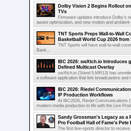
Dolby Vision 2 Begins Rollout o
TVs
Firmware updates introduce Dolby's ne
aware optimization, and new motion and ambient-li
TNT Sports Preps Wall-to-Wall 
Basketball World Cup 2026 from 
TNT Sports will have wall-to-wall co
Bask...
IBC 2026: swXtch.io Introduces
Defined Multicast Overlay
swXtch.io (Stand 5.MR13) has unveile
a software application that lets broadcasters and
IBC 2026: Riedel Communication
IP Production Workflows
At IBC2026, Riedel Communications (S
modern media production to life with the Live Pro
Sandy Grossman's Legacy as a P
Pro Football Hall of Fame's Pete
The first live-sports director to receiv