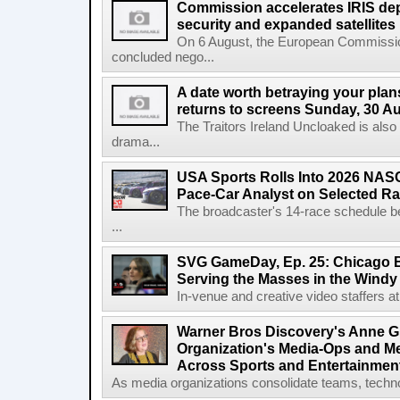
Commission accelerates IRIS de
security and expanded satellites
On 6 August, the European Commissi
concluded nego...
A date worth betraying your plans
returns to screens Sunday, 30 A
The Traitors Ireland Uncloaked is also
drama...
USA Sports Rolls Into 2026 NAS
Pace-Car Analyst on Selected R
The broadcaster's 14-race schedule b
...
SVG GameDay, Ep. 25: Chicago Be
Serving the Masses in the Windy 
In-venue and creative video staffers at 
Warner Bros Discovery's Anne G
Organization's Media-Ops and M
Across Sports and Entertainmen
As media organizations consolidate teams, technol